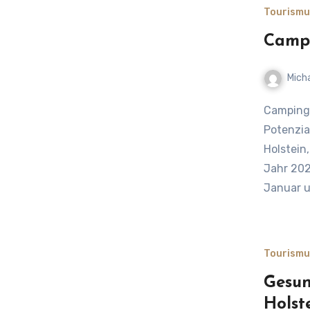
Tourismu
Campi
Mich
Camping in Schleswig-Holstein: Beliebt, flexibel und voller
Potenzia
Holstein
Jahr 202
Januar 
Tourismu
Gesun
Holst