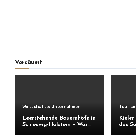
Versäumt
Wirtschaft & Unternehmen
Tourism
Leerstehende Bauernhöfe in
Kiele
Schleswig-Holstein – Was
das So
verloren geht und was
Wirtsc