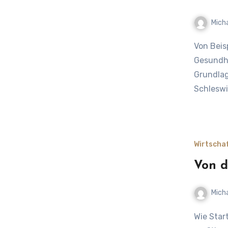
Mich
Von Beispielen zu konkreten Ideen und Konzepten zum
Gesundhe
Grundlag
Schleswi
Wirtscha
Von d
Mich
Wie Start-ups in Schleswig-Holstein von der Nähe zu Hamburg