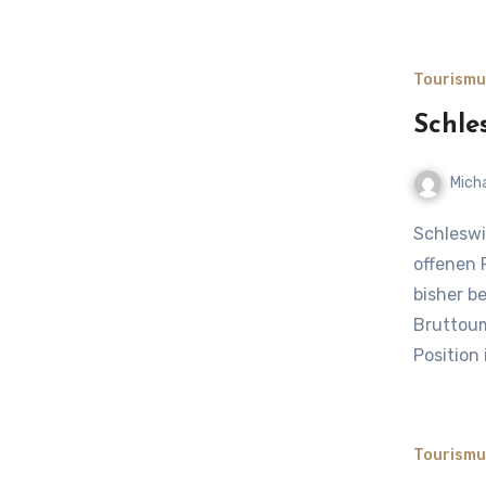
Tourismu
Schle
Mich
Schleswig-Holsteins Tourismusstrategie – Erfolgsgeschichte mit
offenen 
bisher b
Bruttoum
Position
Tourismu