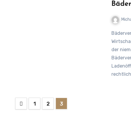
Bäder
Mich
Bäderverordnung Schleswig-Holstein zwischen
Wirtscha
der niem
Bäderver
Ladenöff
rechtlic
Seitennummerierung
1
2
3
der
Beiträge