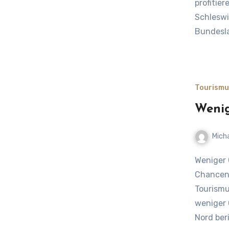
profitie
Schleswi
Bundesla
Tourismu
Wenig
Mich
Weniger Gäste und Übernachtungen: Herausforderung und
Chancen 
Tourismu
weniger 
Nord ber