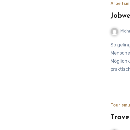
Arbeitsm
Jobwe
Mich
So gelingt der Jobwechsel – Chancen, Gründe und Tipps Warum
Menschen
Möglichk
praktisc
Tourismu
Trav