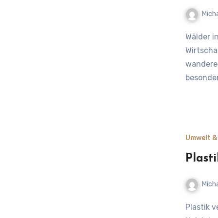
Mich
Wälder in Schleswig-Holstein – Bedeutung für Natur und
Wirtscha
wandere 
besonde
Umwelt &
Plast
Mich
Plastik vermeiden als Chance für die Wirtschaft in Schleswig-