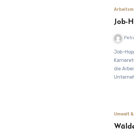
Arbeitsm
Job-H
Petr
Job-Hopping an der Küste: Vom Job fürs Leben zum
Karriere
die Arbe
Unterneh
Umwelt &
Wälde