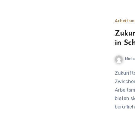
Arbeitsm
Zukun
in Sc
Mich
Zukunftschancen auf dem Arbeitsmarkt in Schleswig-Holstein –
Zwischen
Arbeitsm
bieten s
beruflic