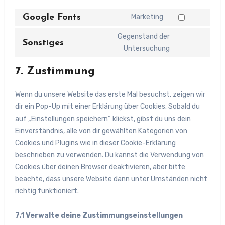
Google Fonts
Marketing
Consent
to
Gegenstand der
Sonstiges
service
Consent
Untersuchung
google-
to
7. Zustimmung
fonts
service
sonstiges
Wenn du unsere Website das erste Mal besuchst, zeigen wir
dir ein Pop-Up mit einer Erklärung über Cookies. Sobald du
auf „Einstellungen speichern“ klickst, gibst du uns dein
Einverständnis, alle von dir gewählten Kategorien von
Cookies und Plugins wie in dieser Cookie-Erklärung
beschrieben zu verwenden. Du kannst die Verwendung von
Cookies über deinen Browser deaktivieren, aber bitte
beachte, dass unsere Website dann unter Umständen nicht
richtig funktioniert.
7.1 Verwalte deine Zustimmungseinstellungen