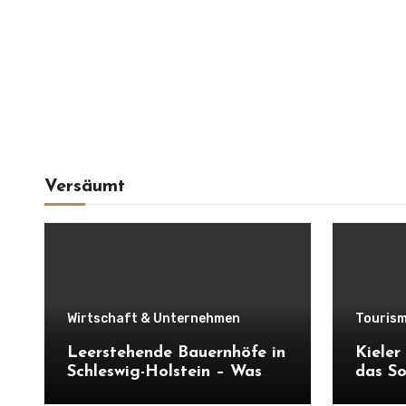
Versäumt
Wirtschaft & Unternehmen
Tourism
Leerstehende Bauernhöfe in
Kiele
Schleswig-Holstein – Was
das So
verloren geht und was
Wirtsc