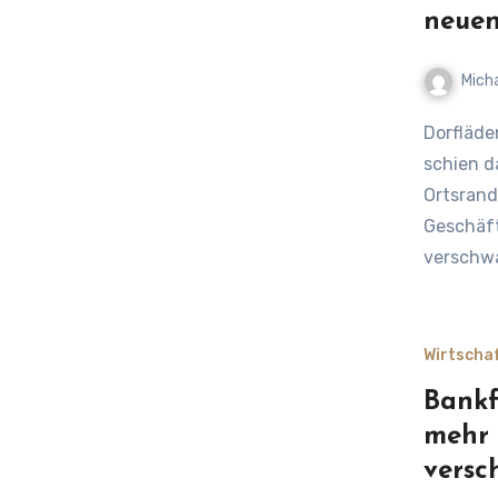
neuen
Mich
Dorfläden erleben eine überraschende Rückkehr Jahrzehntelang
schien d
Ortsrand
Geschäf
verschw
Wirtscha
Bankf
mehr 
versc