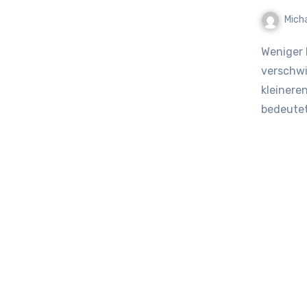
Mich
Weniger Filialen, längere Wege Bankfilialen schließen und
verschwi
kleinere
bedeutet