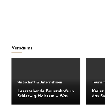
Versäumt
Wirtschaft & Unternehmen
Tourism
Leerstehende Bauernhöfe in
Kiele
Schleswig-Holstein – Was
das So
verloren geht und was
Wirtsc