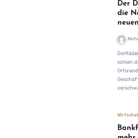
Der D
die N
neuen
Mich
Dorfläden erleben eine überraschende Rückkehr Jahrzehntelang
schien d
Ortsrand
Geschäf
verschw
Wirtscha
Bankf
mehr 