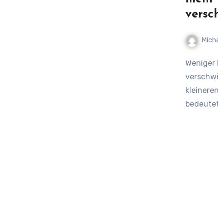
versc
Mich
Weniger Filialen, längere Wege Bankfilialen schließen und
verschwi
kleinere
bedeutet