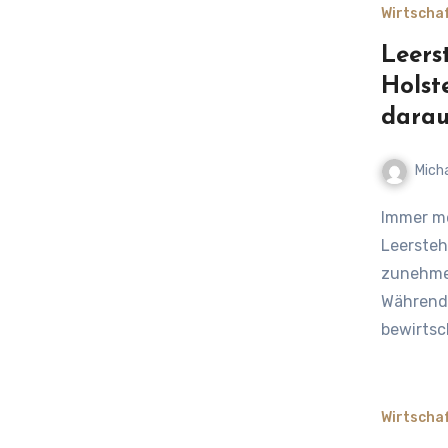
Wirtscha
Leers
Holst
darau
Mich
Immer mehr Höfe stehen vor einer ungewissen Zukunft
Leersteh
zunehmen
Während
bewirtsc
Wirtscha