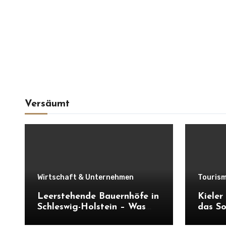
Versäumt
Wirtschaft & Unternehmen
Tourism
Leerstehende Bauernhöfe in
Kiele
Schleswig-Holstein – Was
das So
verloren geht und was
Wirtsc