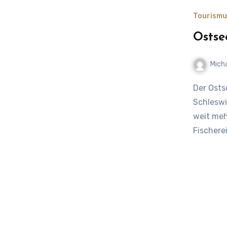
Tourismu
Ostse
Mich
Der Ostseehering und seine Bedeutung für die Wirtschaft in
Schleswi
weit mehr
Fischere